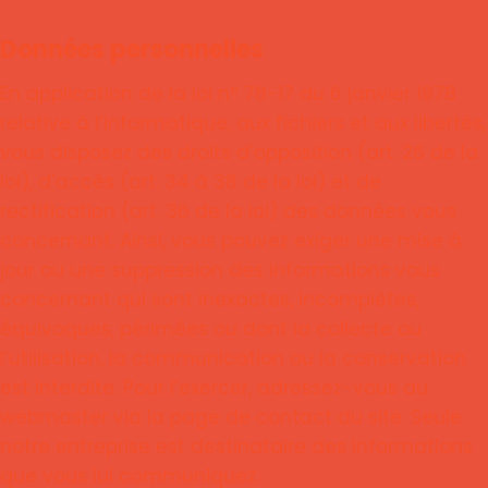
Données personnelles
En application de la loi nº 78-17 du 6 janvier 1978
relative à l’informatique, aux fichiers et aux libertés,
vous disposez des droits d’opposition (art. 26 de la
loi), d’accès (art. 34 à 38 de la loi) et de
rectification (art. 36 de la loi) des données vous
concernant. Ainsi, vous pouvez exiger une mise à
jour ou une suppression des informations vous
concernant qui sont inexactes, incomplètes,
équivoques, périmées ou dont la collecte ou
l’utilisation, la communication ou la conservation
est interdite. Pour l’exercer, adressez-vous au
webmaster via la page de contact du site. Seule
notre entreprise est destinataire des informations
que vous lui communiquez.