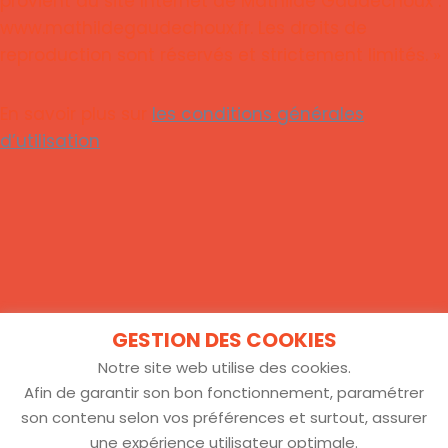
provient du site Internet de Mathilde Gaudéchoux :
www.mathildegaudechoux.fr. Les droits de
reproduction sont réservés et strictement limités. »
En savoir plus sur
les conditions générales
d’utilisation
GESTION DES COOKIES
Notre site web utilise des cookies.
Afin de garantir son bon fonctionnement, paramétrer
Cookies
CGU
Confidentialité
son contenu selon vos préférences et surtout, assurer
une expérience utilisateur optimale.