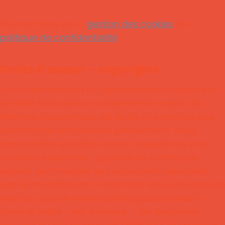
En savoir plus sur la
gestion des cookies
et la
politique de confidentialité
Droits d’auteur – copyrights
Toute reproduction ou représentation intégrale ou
partielle faite sans le consentement exprès de
Mathilde Gaudéchoux est illicite et constitue une
contrefaçon sanctionnée pénalement. Toute
reproduction autorisée devra respecter les trois
conditions suivantes : gratuité de la diffusion,
respect de l’intégrité des documents reproduits :
pas de modification ni altération d’aucune sorte, la
mention source «www.mathildegaudechoux.fr»
claire et lisible – par exemple : « Ce document